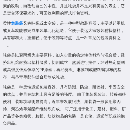
素的改动，而改动自己的本性。并且吨袋并不是只有美丽的表面，它
是契合环保要求的，可回收利用的新式打包资料。
柔性
集装袋
又称吨袋或太空袋，是一种中型散装容器，主要以起重机
或叉车就能够完成集装单元化运送，它便于装运大宗散装粉状物料，
具有容积大，重量轻，便于装卸等特点，是一种常见的包装资料之
一。
吨袋是以聚丙烯为主要原料，加入少量的稳定性佐料均匀混合后，经
挤出机熔融挤出塑料薄膜，切割成丝，然后进行拉伸，经过热定型制
成高强度低延伸率的PP原丝，再经纺织、淋膜制成塑料编织布的基
布，与吊带等配件缝合后制成吨袋。
吨袋是一种柔性运送包装容器。具有防潮、防尘、耐辐射、牢固安全
的优点，并且在结构上具有足够的强度。 由于集装袋装卸、转移都很
便利，装卸功率明显提高，近年来发展很快。集装袋一般多用聚丙
烯、聚乙烯等聚酯纤维纺织而成。 可广泛用于化工、建材、塑料、矿
产品等各类粉状、粒状、块状物品的包装，是仓储、运送等职业的抱
负用品。