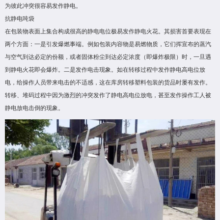
为彼此冲突很容易发作静电。
抗静电吨袋
在包装物表面上集合构成很高的静电电位极易发作静电火花。其损害首要表现在
两个方面：一是引发爆燃事端。例如包装内容物是易燃物质，它们挥宣布的蒸汽
与空气到达必定的份额，或者固体粉尘到达必定浓度（即爆炸极限）时，一旦遇
到静电火花即会爆炸。二是发作电击现象。如在转移过程中发作静电高电位放
电，给操作人员带来电击的不适感，这在库房转移塑料包装的货品时屡有发作。
转移、堆码过程中因为激烈的冲突发作了静电高电位放电，甚至发作操作工人被
静电放电击倒的现象。