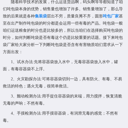
随着科学技术的发展，什么运送货品啊，码头啊等等都知道了咱
们吨包袋本身的优势，销售量也增加了许多。销售量增加了，那么导
致的后果就是各种
集装袋
层出不穷，质量良莠不齐，圆形
吨包厂家
甚
至在出产制作吨包袋的时分都是会运用一些有毒的产品。吨包袋一般
咱们运送粮食的时分也是比较多的，所以当咱们在选择购买吨包袋的
时分，如何判断吨袋是否有毒这个仍是比较重要的话题。接下来吨包
袋厂家给大家分析一下判断吨包袋是否含有有害物质咱们需求从一下
方面出发：
1、试水办法:先将容器袋放入水中，无毒容器袋放入水中，罐
面，有毒容器袋不上浮。
2、火灾勘探办法:可将容器袋切到一边，具有防火、有毒、不易
救活的特色；遇火无毒，很简单救活。
3、颤动检测办法:用手捉住容器袋的末端，用力搅拌，恢复清脆
无毒的声响；不然有毒。
4、手摸检测办法:用手摸容器袋，有润滑无毒的感觉；不然有
毒。